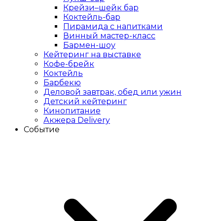
Крейзи–шейк бар
Коктейль-бар
Пирамида с напитками
Винный мастер-класс
Бармен-шоу
Кейтеринг на выставке
Кофе-брейк
Коктейль
Барбекю
Деловой завтрак, обед или ужин
Детский кейтеринг
Кинопитание
Акжера Delivery
Событие