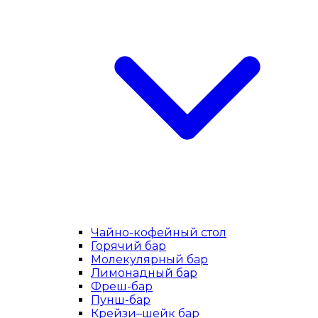
Чайно-кофейный стол
Горячий бар
Молекулярный бар
Лимонадный бар
Фреш-бар
Пунш-бар
Крейзи–шейк бар